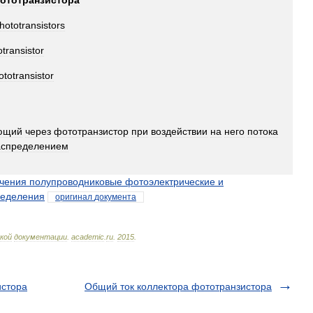
ототранзистора
hototransistors
transistor
ototransistor
ющий
через
фототранзистор
при
воздействии
на
него
потока
аспределением
учения
полупроводниковые
фотоэлектрические
и
еделения
оригинал
документа
кой
документации
.
academic
.
ru
.
2015
.
истора
Общий ток коллектора фототранзистора