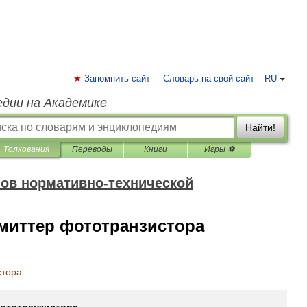
Запомнить сайт
Словарь на свой сайт
RU
едии на Академике
Найти!
Толкования
Переводы
Книги
Игры ⚽
ов нормативно-технической
миттер фототранзистора
стора