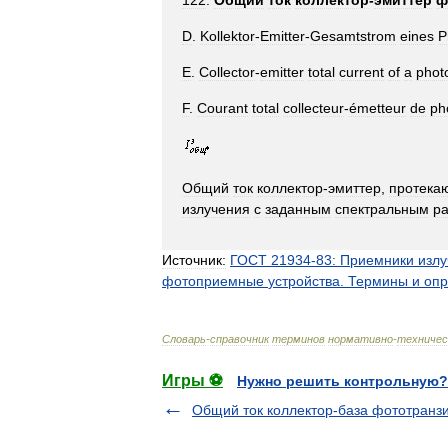
122
.
Общий
ток
коллектор
-
эмиттер
ф
D
.
Kollektor
-
Emitter
-
Gesamtstrom
eines
P
E
.
Collector
-
emitter
total
current
of
a
photo
F
.
Courant
total
collecteur
-
émetteur
de
ph
Общий
ток
коллектор
-
эмиттер
,
протека
излучения
с
заданным
спектральным
р
Источник:
ГОСТ
21934
-
83:
Приемники
изл
фотоприемные
устройства
.
Термины
и
опр
Словарь
-
справочник
терминов
нормативно
-
техничес
Игры ⚽
Нужно решить контрольную?
Общий ток коллектор-база фототранз