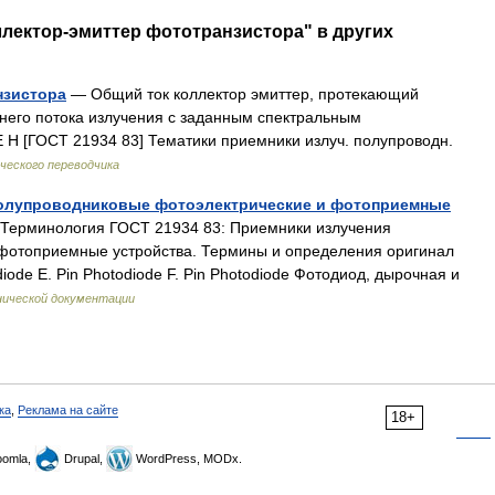
ллектор-эмиттер фототранзистора" в других
нзистора
— Общий ток коллектор эмиттер, протекающий
 него потока излучения с заданным спектральным
 H [ГОСТ 21934 83] Тематики приемники излуч. полупроводн.
ческого переводчика
полупроводниковые фотоэлектрические и фотоприемные
Терминология ГОСТ 21934 83: Приемники излучения
фотоприемные устройства. Термины и определения оригинал
diode E. Pin Photodiode F. Pin Photodiode Фотодиод, дырочная и
нической документации
ка
,
Реклама на сайте
18+
omla,
Drupal,
WordPress, MODx.