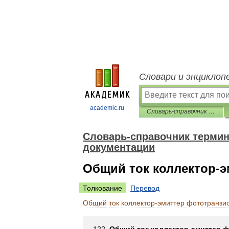
Словари и энциклоп
academic.ru
Словарь-справочник терминов нормативно-технической документации
Словарь-справочник термин
документации
Общий ток коллектор-э
Толкование
Перевод
Общий
ток
коллектор
-
эмиттер
фототранзи