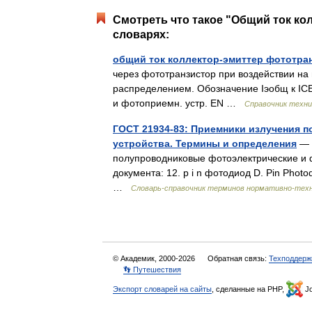
Смотреть что такое "Общий ток ко
словарях:
общий ток коллектор-эмиттер фототра
через фототранзистор при воздействии на
распределением. Обозначение Iэобщ к ICE
и фотоприемн. устр. EN …
Справочник техни
ГОСТ 21934-83: Приемники излучения 
устройства. Термины и определения
— 
полупроводниковые фотоэлектрические и 
документа: 12. p i n фотодиод D. Pin Photo
…
Словарь-справочник терминов нормативно-тех
© Академик, 2000-2026
Обратная связь:
Техподдерж
👣 Путешествия
Экспорт словарей на сайты
, сделанные на PHP,
Jo